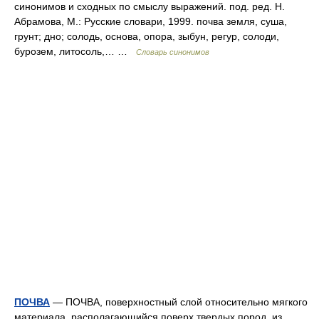
синонимов и сходных по смыслу выражений. под. ред. Н.
Абрамова, М.: Русские словари, 1999. почва земля, суша,
грунт; дно; солодь, основа, опора, зыбун, регур, солоди,
бурозем, литосоль,… …
Словарь синонимов
ПОЧВА
— ПОЧВА, поверхностный слой относительно мягкого
материала, располагающийся поверх твердых пород, из