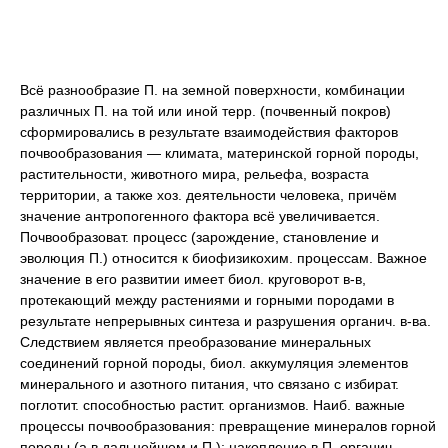
Всё разнообразие П. на земной поверхности, комбинации
различных П. на той или иной терр. (почвенный покров)
сформировались в результате взаимодействия факторов
почвообразования — климата, материнской горной породы,
растительности, животного мира, рельефа, возраста
территории, а также хоз. деятельности человека, причём
значение антропогенного фактора всё увеличивается.
Почвообразоват. процесс (зарождение, становление и
эволюция П.) относится к биофизикохим. процессам. Важное
значение в его развитии имеет биол. круговорот в-в,
протекающий между растениями и горными породами в
результате непрерывных синтеза и разрушения органич. в-ва.
Следствием является преобразование минеральных
соединений горной породы, биол. аккумуляция элементов
минерального и азотного питания, что связано с избират.
поглотит. способностью растит. организмов. Наиб. важные
процессы почвообразования: превращение минералов горной
породы (а в дальнейшем и П.); накопление в П. органич.