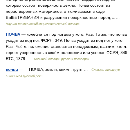
которых состоит поверхность Земли. Почва состоит из
нерастворенных материалов, отложившихся в ходе
ВЫВЕТРИВАНИЯ и разрушения поверхностных пород, а …
Научно-технический энциклопедический словарь
ПОЧВА
— колеблется под ногами у кого. Разг. То же, что почва
уходит из под ног. ФСРЯ, 349. Почва уходит из под ног у кого.
Разг. Чьё л. положение становится ненадежным, шатким; кто л.
теряет уверенность в своём положении или успехе. ФСРЯ, 349;
БТС, 1379 …
Большой словарь русских поговорок
почва
— ПОЧВА, земля, книжн. грунт …
Словарь-тезаурус
синонимов русской речи