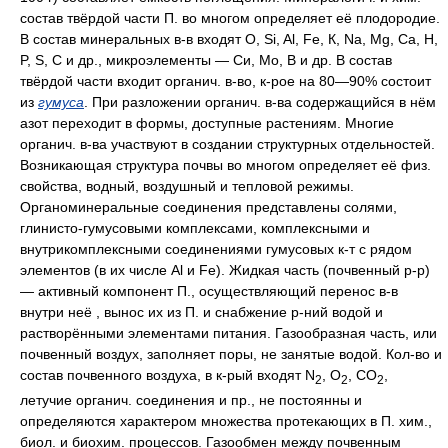
состав твёрдой части П. во многом определяет её плодородие.
В состав минеральных в-в входят О, Si, Al, Fe, К, Na, Mg, Ca, H,
P, S, С и др., микроэлементы — Си, Мо, В и др. В состав
твёрдой части входит органич. в-во, к-рое на 80—90% состоит
из
гумуса
. При разложении органич. в-ва содержащийся в нём
азот переходит в формы, доступные растениям. Многие
органич. в-ва участвуют в создании структурных отдельностей.
Возникающая структура почвы во многом определяет её физ.
свойства, водный, воздушный и тепловой режимы.
Органоминеральные соединения представлены солями,
глинисто-гумусовыми комплексами, комплексными и
внутрикомплексными соединениями гумусовых к-т с рядом
элементов (в их числе Аl и Fe). Жидкая часть (почвенный р-р)
— активный компонент П., осуществляющий перенос в-в
внутри неё , вынос их из П. и снабжение р-ний водой и
растворёнными элементами питания. Газообразная часть, или
почвенный воздух, заполняет поры, не занятые водой. Кол-во и
состав почвенного воздуха, в к-рый входят N
, O
, CO
,
2
2
2
летучие органич. соединения и пр., не постоянны и
определяются характером множества протекающих в П. хим.,
биол. и биохим. процессов. Газообмен между почвенным