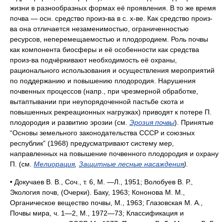
жизни в разнообразных формах её проявления. В то же время
почва — осн. средство произ-ва в с. х-ве. Как средство произ-
ва она отличается незаменимостью, ограниченностью
ресурсов, неперемещаемостью и плодородием. Роль почвы
как компонента биосферы и её особенности как средства
произ-ва подчёркивают необходимость её охраны,
рационального использования и осуществления мероприятий
по поддержанию и повышению плодородия. Нарушения
почвенных процессов (напр., при чрезмерной обработке,
вытаптывании при неупорядоченной пастьбе скота и
повышенных рекреационных нагрузках) приводят к потере П.
плодородия и развитию эрозии (см.
Эрозия почвы
). Принятые
“Основы земельного законодательства СССР и союзных
республик” (1968) предусматривают систему мер,
направленных на повышение почвенного плодородия и охрану
П. (см.
Мелиорация
,
Защитные лесные насаждения
).
• Докучаев В. В., Соч., т. 6, М. —Л., 1951; Волобуев В. Р.,
Экология почв, (Очерки). Баку, 1963; Кононова М. М.,
Органическое вещество почвы, М., 1963; Глазовская М. А.,
Почвы мира, ч. 1—2, М., 1972—73; Классификация и