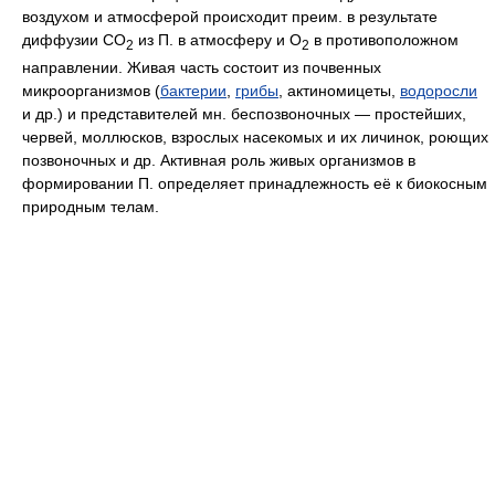
воздухом и атмосферой происходит преим. в результате
диффузии CO
из П. в атмосферу и О
в противоположном
2
2
направлении. Живая часть состоит из почвенных
микроорганизмов (
бактерии
,
грибы
, актиномицеты,
водоросли
и др.) и представителей мн. беспозвоночных — простейших,
червей, моллюсков, взрослых насекомых и их личинок, роющих
позвоночных и др. Активная роль живых организмов в
формировании П. определяет принадлежность её к биокосным
природным телам.