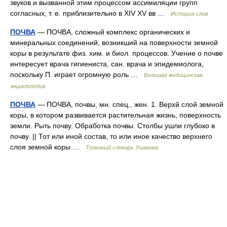
звуков и вызванной этим процессом ассимиляции групп
согласных, т. е. приблизительно в XIV XV вв …
История слов
ПОЧВА
— ПОЧВА, сложный комплекс органических и
минеральных соединений, возникший на поверхности земной
коры в результате физ. хим. и биол. процессов. Учение о почве
интересует врача гигиениста, сан. врача и эпидемиолога,
поскольку П. играет огромную роль …
Большая медицинская
энциклопедия
ПОЧВА
— ПОЧВА, почвы, мн. спец., жен. 1. Верхй слой земной
коры, в котором развивается растительная жизнь, поверхность
земли. Рыть почву. Обработка почвы. Столбы ушли глубоко в
почву. || Тот или иной состав, то или иное качество верхнего
слоя земной коры …
Толковый словарь Ушакова