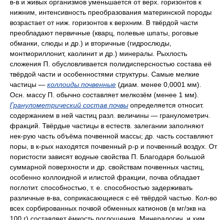
в-в и живых организмов уменьшается от верх. горизонтов к
нижним, интенсивность преобразования материнской породы
возрастает от ниж. горизонтов к верхним. В твёрдой части
преобладают первичные (кварц, полевые шпаты, роговые
обманки, слюды и др.) и вторичные (гидрослюды,
монтмориллонит, каолинит и др.) минералы. Рыхлость
сложения П. обусловливается полидисперсностью состава её
твёрдой части и особенностями структуры. Самые мелкие
частицы —
коллоиды почвенные
(диам. менее 0,0001 мм).
Осн. массу П. обычно составляет мелкозём (менее 1 мм).
Гранулометрический состав почвы
определяется относит.
содержанием в ней частиц разл. величины — гранулометрич.
фракций. Твёрдые частицы в естеств. залегании заполняют
нек-рую часть объёма почвенной массы; др. часть составляют
поры, в к-рых находятся почвенный р-р и почвенный воздух. От
пористости зависят водные свойства П. Благодаря большой
суммарной поверхности и др. свойствам почвенных частиц,
особенно коллоидной и илистой фракции, почва обладает
поглотит. способностью, т. е. способностью задерживать
различные в-ва, соприкасающиеся с её твёрдой частью. Кол-во
всех сорбированных почвой обменных катионов (в мг/экв на
100 г) составляет ёмкость поглощения. Минералогич. и хим.