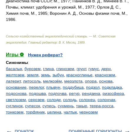
диагностика почв СССР, М., 1977; Панинков В. Д., Минеев В. Г.,
Почвы, климат. удобрения и урожай, М., 1977; Орлов Д. С.,
Химия почв, М., 1985; Воронин А. Д., Основы физики почв, М.,
1986.
Сельско-хозяйственный энциклопедический словарь. — М.: Советская
энциклопедия
.
Главный редактор: В. К. Месяц
.
1989
.
Игры ⚽
Нужен реферат?
Синонимы
:
басалык
,
бурозем
,
глина
,
глинозем
,
грунт
,
гумус
,
дерн
,
желтозем
,
земля
,
земь
,
зыбун
,
красноглинье
,
краснозем
,
латерит
,
литосоль
,
мелкозём
,
мерзлота
,
опора
,
основа
,
основание
,
перелог
,
плывун
,
поддубица
,
подзол
,
подкладка
,
подоснова
,
подошва
,
подпочва
,
регур
,
рендзина
,
ризосфера
,
светлозем
,
серозем
,
солоди
,
солодь
,
солонец
,
солончак
,
суглинок
,
супесок
,
супесь
,
сухмень
,
такыр
,
терра-росса
,
тонкозем
,
торфяник
,
целина
,
чалтык
,
чернозем
ПОЧАТОК
ПОЧВЕННЫЕ ГОРИЗОНТЫ